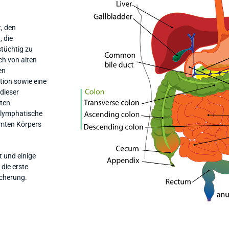
t, den
, die
stüchtig zu
ch von alten
en
tion sowie eine
dieser
nten
 lymphatische
mten Körpers
 und einige
die erste
icherung.