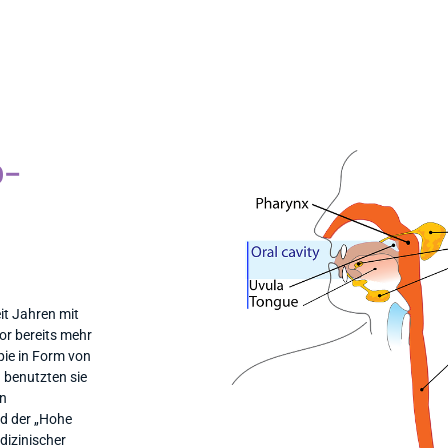
o-
it Jahren mit
or bereits mehr
pie in Form von
 benutzten sie
en
nd der „Hohe
dizinischer