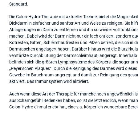
Standard.
Die Colon-Hydro-Therapie mit aktueller Technik bietet die Möglichkei
Dickdarm in einfacher und sanfter Art und Weise zu reinigen. Sie hilft
Ablagerungen im Darm zu entfernen und ihn so wieder voll funktion
machen. Dabei wird der Darm nicht nur einfach entleert, sondern au
Kotresten, Giften, Schleimhautresten und Pilzen befreit, die sich in d
Darmtaschen angelagert haben. Darüber hinaus wird die Blutzirkula
verstärkte Durchblutung der Darmschleimhaut, angeregt. Innerhalb 
befinden sich die größten Lymphsysteme des Körpers, die sogenan
„Peyer’schen Plaques“. Durch die Reinigung des Darmes wird dieses
Gewebe im Bauchraum angeregt und damit zur Reinigung des gesa
aktiviert. Das Immunsystem wird aktiviert.
Auch wenn diese Art der Therapie für manche noch ungewöhnlich ist
aus Schamgefühl Bedenken haben, so ist sie letztendlich, wenn man 
Colon-Hydro einmal erlebt hat, eine v.a. körperlich wunderbare Bere